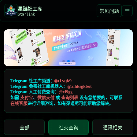
星链️社工库
常见问题
Starlink
@xlsgk9
Telegram 社工库频道
：
Telegram 免费社工库机器人：
@xlhksgkbot
Telegram 人工付费查询：
@xl9gg
如需
支付宝
、
微信支付
或
查询
列表
没有您想要的，可联系
在线客服
进行详细咨询，如有渠道尽可能帮助您解决。
全部
社交查询
通讯相关