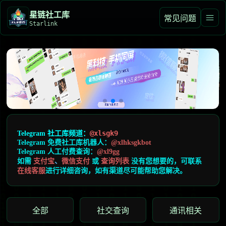
星链️社工库
常见问题
Starlink
@xlsgk9
Telegram 社工库频道
：
Telegram 免费社工库机器人：
@xlhksgkbot
Telegram 人工付费查询：
@xl9gg
如需
支付宝
、
微信支付
或
查询
列表
没有您想要的，可联系
在线客服
进行详细咨询，如有渠道尽可能帮助您解决。
全部
社交查询
通讯相关