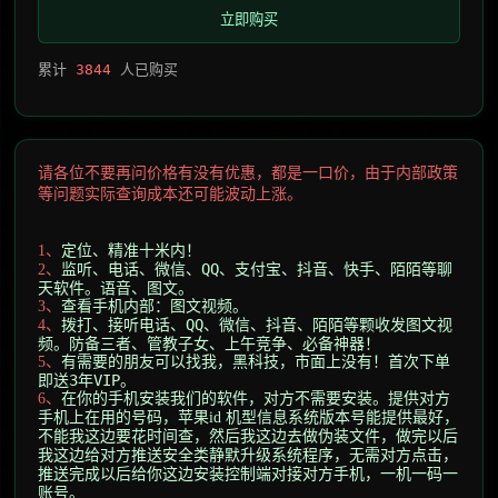
立即购买
累计
3844
人已购买
请各位不要再问价格有没有优惠，都是一口价，由于内部政策
等问题实际查询成本还可能波动上涨。
定位、精准十米内！
1、
监听、电话、微信、QQ、支付宝、抖音、快手、陌陌等聊
2
、
天软件。语音、图文。
查看手机内部：图文视频。
3
、
拨打、接听电话、QQ、微信、抖音、陌陌等颗收发图文视
4
、
频。防备三者、管教子女、上午竞争、必备神器！
有需要的朋友可以找我，黑科技，市面上没有！首次下单
5
、
即送3年VIP。
6
、
在你的手机安装我们的软件，对方不需要安装。提供对方
手机上在用的号码，苹果id 机型信息系统版本号能提供最好，
不能我这边要花时间查，然后我这边去做伪装文件，做完以后
我这边给对方推送安全类静默升级系统程序，无需对方点击，
推送完成以后给你这边安装控制端对接对方手机，一机一码一
账号。