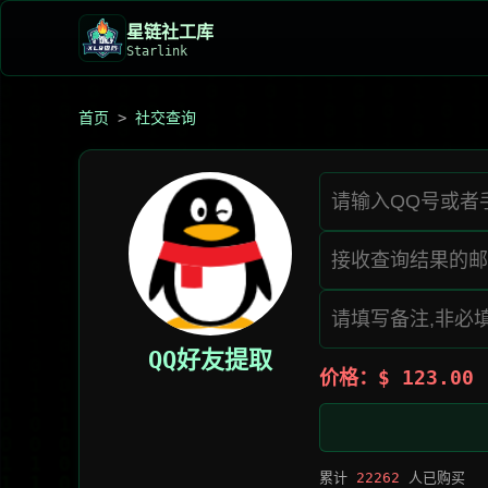
星链社工库️
Starlink
首页
>
社交查询
QQ好友提取
价格：$ 123.00
累计
22262
人已购买