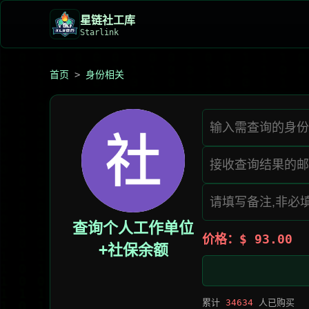
星链社工库️
Starlink
首页
>
身份相关
查询个人工作单位
价格：$ 93.00
+社保余额
累计
34634
人已购买